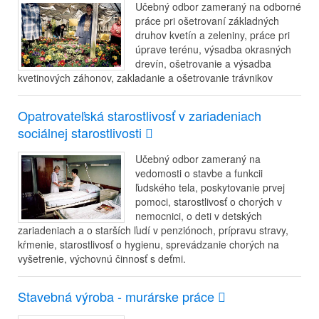
Učebný odbor zameraný na odborné
práce pri ošetrovaní základných
druhov kvetín a zeleniny, práce pri
úprave terénu, výsadba okrasných
drevín, ošetrovanie a výsadba
kvetinových záhonov, zakladanie a ošetrovanie trávnikov
Opatrovateľská starostlivosť v zariadeniach
sociálnej starostlivosti
Učebný odbor zameraný na
vedomosti o stavbe a funkcii
ľudského tela, poskytovanie prvej
pomoci, starostlivosť o chorých v
nemocnici, o deti v detských
zariadeniach a o starších ľudí v penziónoch, prípravu stravy,
kŕmenie, starostlivosť o hygienu, sprevádzanie chorých na
vyšetrenie, výchovnú činnosť s deťmi.
Stavebná výroba - murárske práce