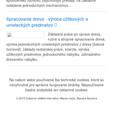
spoločenskú výchovu, psychológiu predaja, na základné
ovládanie jednoduchých mechanizmov...
Spracúvanie dreva - výroba úžitkových a
umeleckých predmetov
Základné práce pri úprave dreva,
ručné a strojové opracovanie dreva,
výroba jednoduchých umeleckých predmetov z dreva (ľudová
tvorivosť), základy rezbárskej práce, intarzie, výroba
úžitkových predmetov, jednoduchého nábytku, záhradného
dreveného nábytku.
Na našom webe používame iba technické cookies, ktoré sú
nevyhnutné pre správne fungovanie stránky. Nepoužívame
žiadne analytické ani reklamné cookies.
© 2015 Odborné učilište internátne Viliama Gaňu, Banská Bystrica