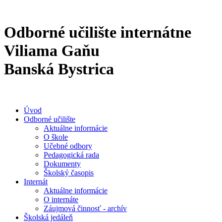
Odborné učilište internátne
Viliama Gaňu
Banská Bystrica
Úvod
Odborné učilište
Aktuálne informácie
O škole
Učebné odbory
Pedagogická rada
Dokumenty
Školský časopis
Internát
Aktuálne informácie
O internáte
Záujmová činnosť - archív
Školská jedáleň