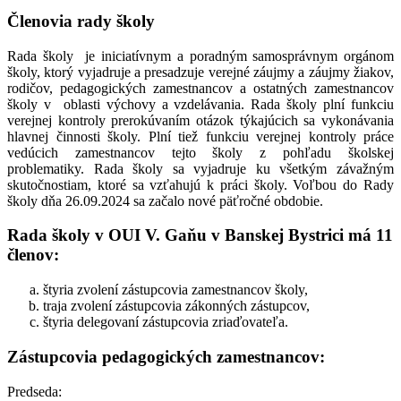
Členovia rady školy
Rada školy je iniciatívnym a poradným samosprávnym orgánom
školy, ktorý vyjadruje a presadzuje verejné záujmy a záujmy žiakov,
rodičov, pedagogických zamestnancov a ostatných zamestnancov
školy v oblasti výchovy a vzdelávania. Rada školy plní funkciu
verejnej kontroly prerokúvaním otázok týkajúcich sa vykonávania
hlavnej činnosti školy. Plní tiež funkciu verejnej kontroly práce
vedúcich zamestnancov tejto školy z pohľadu školskej
problematiky. Rada školy sa vyjadruje ku všetkým závažným
skutočnostiam, ktoré sa vzťahujú k práci školy. Voľbou do Rady
školy dňa 26.09.2024 sa začalo nové päťročné obdobie.
Rada školy v OUI V. Gaňu v Banskej Bystrici má 11
členov:
štyria zvolení zástupcovia zamestnancov školy,
traja zvolení zástupcovia zákonných zástupcov,
štyria delegovaní zástupcovia zriaďovateľa.
Zástupcovia pedagogických zamestnancov:
Predseda: