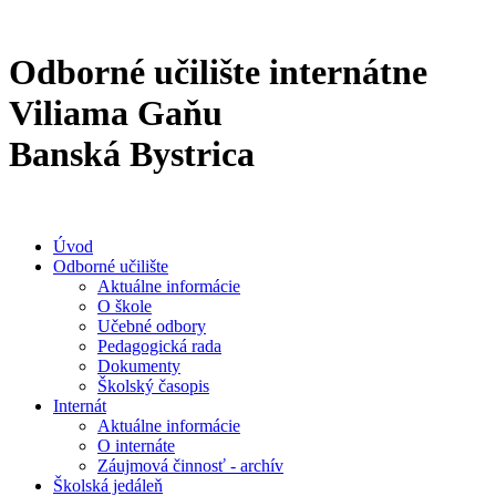
Odborné učilište internátne
Viliama Gaňu
Banská Bystrica
Úvod
Odborné učilište
Aktuálne informácie
O škole
Učebné odbory
Pedagogická rada
Dokumenty
Školský časopis
Internát
Aktuálne informácie
O internáte
Záujmová činnosť - archív
Školská jedáleň