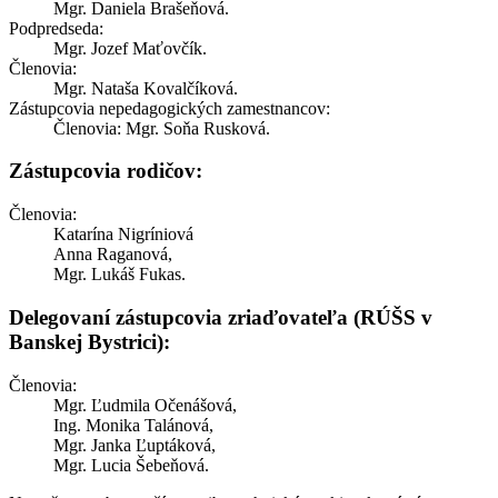
Mgr. Daniela Brašeňová.
Podpredseda:
Mgr. Jozef Maťovčík.
Členovia:
Mgr. Nataša Kovalčíková.
Zástupcovia nepedagogických zamestnancov:
Členovia: Mgr. Soňa Rusková.
Zástupcovia rodičov:
Členovia:
Katarína Nigríniová
Anna Raganová,
Mgr. Lukáš Fukas.
Delegovaní zástupcovia zriaďovateľa (RÚŠS v
Banskej Bystrici):
Členovia:
Mgr. Ľudmila Očenášová,
Ing. Monika Talánová,
Mgr. Janka Ľuptáková,
Mgr. Lucia Šebeňová.